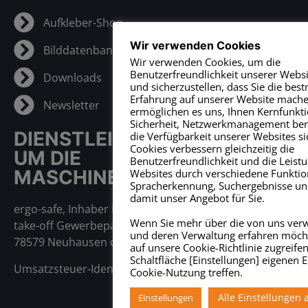
Aufkleber-Shop
Wir verwenden Cookies
Bilddatenbank
Wir verwenden Cookies, um die
Benutzerfreundlichkeit unserer Websi
Downloads
und sicherzustellen, dass Sie die bes
Erfahrung auf unserer Website mache
Newsletter
ermöglichen es uns, Ihnen Kernfunkti
Sicherheit, Netzwerkmanagement bere
DIENSTLEISTUNGEN RUND
die Verfügbarkeit unserer Websites si
Cookies verbessern gleichzeitig die
UM DIE
Benutzerfreundlichkeit und die Leist
MASCHINENRICHTLINIE
Websites durch verschiedene Funktio
Spracherkennung, Suchergebnisse un
damit unser Angebot für Sie.
ergo-safe, Inhaber Mark Sailer
Wenn Sie mehr über die von uns ver
take-off Gewerbepark (Haus 2)
und deren Verwaltung erfahren möch
78579 Neuhausen ob Eck
auf unsere Cookie-Richtlinie zugreife
Schaltfläche [Einstellungen] eigenen E
Umsatzsteuer-Identifikationsnummer: DE210597467
Cookie-Nutzung treffen.
Alle Einstellungen 
Einstellungen